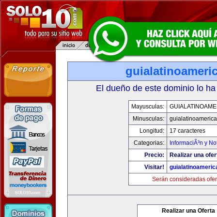
guialatinoameri
El dueño de este dominio lo ha
Mayusculas:
GUIALATINOAME
Minusculas:
guialatinoameric
Longitud:
17 caracteres
Categorias:
InformaciÃ³n y Not
Precio:
Realizar una ofer
Visitar!
guialatinoameri
Serán consideradas ofer
Realizar una Oferta