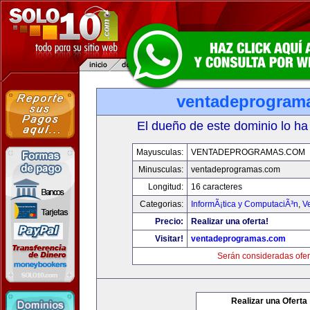
ventadeprogram
El dueño de este dominio lo ha
Mayusculas:
VENTADEPROGRAMAS.COM
Minusculas:
ventadeprogramas.com
Longitud:
16 caracteres
Categorias:
InformÃ¡tica y ComputaciÃ³n
,
V
Precio:
Realizar una oferta!
Visitar!
ventadeprogramas.com
Serán consideradas ofer
Realizar una Oferta