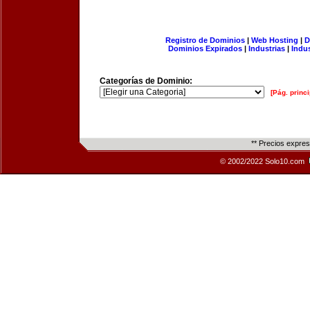
Registro de Dominios
|
Web Hosting
|
D
Dominios Expirados
|
Industrias
|
Indu
Categorías de Dominio:
[Pág. princi
** Precios expre
© 2002/2022 Solo10.com