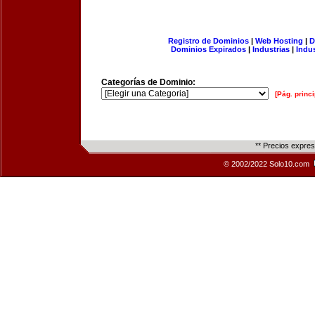
Registro de Dominios
|
Web Hosting
|
D
Dominios Expirados
|
Industrias
|
Indu
Categorías de Dominio:
[Pág. princi
** Precios expre
© 2002/2022 Solo10.com