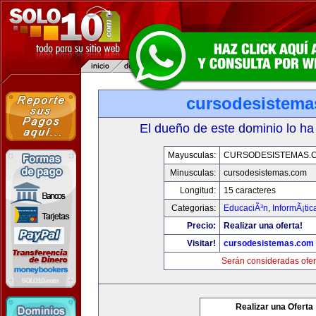
cursodesistem
El dueño de este dominio lo ha
Mayusculas:
CURSODESISTEMAS.
Minusculas:
cursodesistemas.com
Longitud:
15 caracteres
Categorias:
EducaciÃ³n
,
InformÃ¡ti
Precio:
Realizar una oferta!
Visitar!
cursodesistemas.com
Serán consideradas ofer
Realizar una Oferta