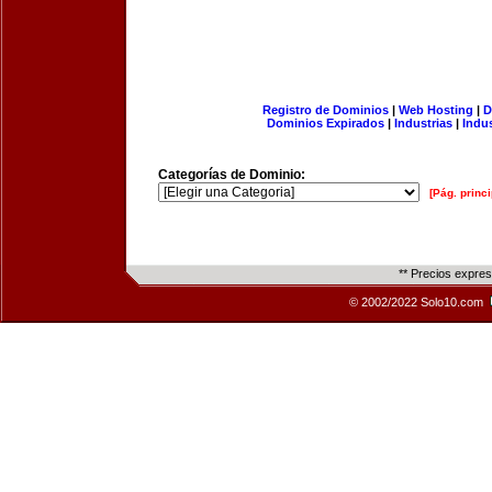
Registro de Dominios
|
Web Hosting
|
D
Dominios Expirados
|
Industrias
|
Indu
Categorías de Dominio:
[Pág. princi
** Precios expre
© 2002/2022 Solo10.com