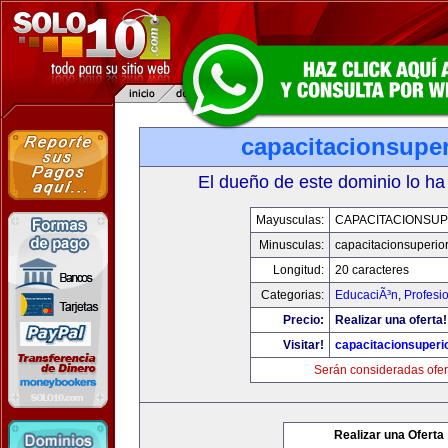
capacitacionsupe
El dueño de este dominio lo ha
Mayusculas:
CAPACITACIONSU
Minusculas:
capacitacionsuperio
Longitud:
20 caracteres
Categorias:
EducaciÃ³n
,
Profesi
Precio:
Realizar una oferta!
Visitar!
capacitacionsuperi
Serán consideradas ofer
Realizar una Oferta