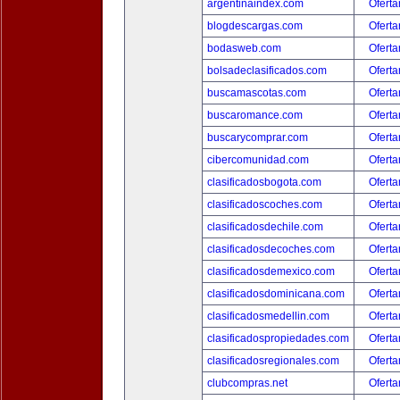
argentinaindex.com
Oferta
blogdescargas.com
Oferta
bodasweb.com
Oferta
bolsadeclasificados.com
Oferta
buscamascotas.com
Oferta
buscaromance.com
Oferta
buscarycomprar.com
Oferta
cibercomunidad.com
Oferta
clasificadosbogota.com
Oferta
clasificadoscoches.com
Oferta
clasificadosdechile.com
Oferta
clasificadosdecoches.com
Oferta
clasificadosdemexico.com
Oferta
clasificadosdominicana.com
Oferta
clasificadosmedellin.com
Oferta
clasificadospropiedades.com
Oferta
clasificadosregionales.com
Oferta
clubcompras.net
Oferta