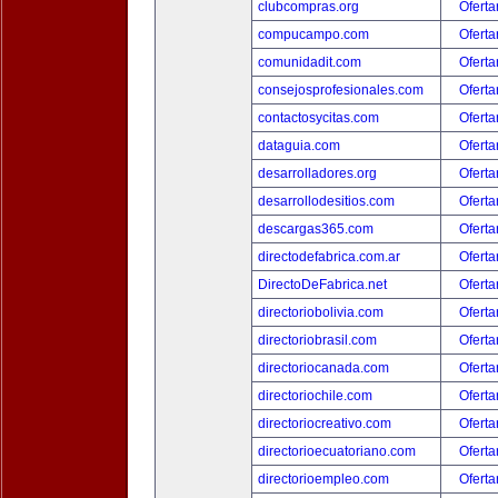
clubcompras.org
Oferta
compucampo.com
Oferta
comunidadit.com
Oferta
consejosprofesionales.com
Oferta
contactosycitas.com
Oferta
dataguia.com
Oferta
desarrolladores.org
Oferta
desarrollodesitios.com
Oferta
descargas365.com
Oferta
directodefabrica.com.ar
Oferta
DirectoDeFabrica.net
Oferta
directoriobolivia.com
Oferta
directoriobrasil.com
Oferta
directoriocanada.com
Oferta
directoriochile.com
Oferta
directoriocreativo.com
Oferta
directorioecuatoriano.com
Oferta
directorioempleo.com
Oferta