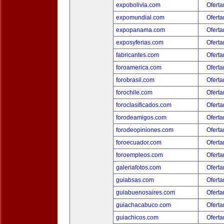
expobolivia.com
Oferta
expomundial.com
Oferta
expopanama.com
Oferta
exposyferias.com
Oferta
fabricantes.com
Oferta
foroamerica.com
Oferta
forobrasil.com
Oferta
forochile.com
Oferta
foroclasificados.com
Oferta
forodeamigos.com
Oferta
forodeopiniones.com
Oferta
foroecuador.com
Oferta
foroempleos.com
Oferta
galeriafotos.com
Oferta
guiabsas.com
Oferta
guiabuenosaires.com
Oferta
guiachacabuco.com
Oferta
guiachicos.com
Oferta