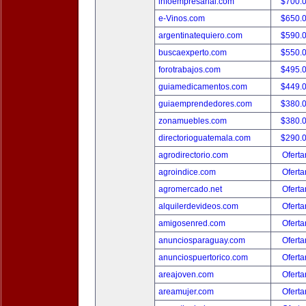
infoempresarial.com
$700.
e-Vinos.com
$650.
argentinatequiero.com
$590.
buscaexperto.com
$550.
forotrabajos.com
$495.
guiamedicamentos.com
$449.
guiaemprendedores.com
$380.
zonamuebles.com
$380.
directorioguatemala.com
$290.
agrodirectorio.com
Oferta
agroindice.com
Oferta
agromercado.net
Oferta
alquilerdevideos.com
Oferta
amigosenred.com
Oferta
anunciosparaguay.com
Oferta
anunciospuertorico.com
Oferta
areajoven.com
Oferta
areamujer.com
Oferta