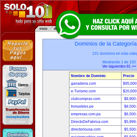
Dominios de la Categoría
231 dominios en esta categ
Mostrando 1 de 150
Ver siguientes 81 >>
Nombre de Dominio
Precio
ganaderia.com
$95,000
e-Turismo.com
$20,000
clubcompras.com
$8,900
Inmuebles.pe
$8,500
empresas.com.pa
$6,500
DirectoDeFabrica.com
$5,999
directoriousa.com
$5,500