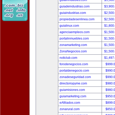
guiainmuebles.com
$5,500
guiadeindustrias.com
$3,900
guiaindustrias.com
$2,500
propiedadesenlinea.com
$2,500
guialinux.com
$1,800
agenciaempleos.com
$1,500
portalinmuebles.com
$1,500
zonamarketing.com
$1,500
ZonaNegocios.com
$1,500
noticlub.com
$1,497
forodenegocios.com
$999.
portaldenegocio.com
$990.
zonadeseguridad.com
$990.
directoriopyme.com
$980.
guiamisiones.com
$980.
guiamarketing.com
$950.
eAfiliados.com
$899.
zonarural.com
$850.